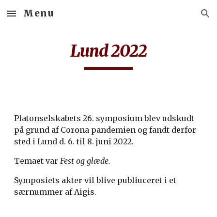
Menu
Skip to main content
Skip to navigation
Lund 2022
Platonselskabets 2
6
. symposium blev udskudt
på grund af Coro
na pandemien og
fandt derfor
sted i
Lund
d. 6. til 8. juni 20
22
.
Temaet var
Fest og glæde.
Symposiets akter vil blive publiuceret i et
særnummer af
Aigis.