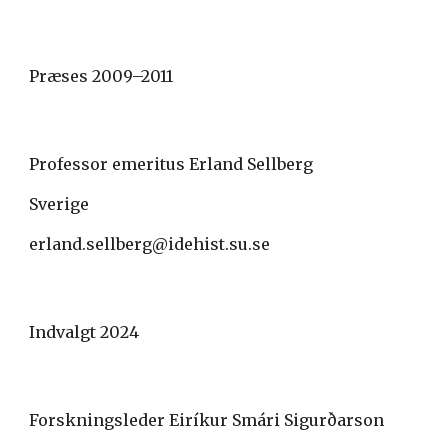
Præses 2009–2011
Professor emeritus Erland Sellberg
Sverige
erland.sellberg@idehist.su.se
Indvalgt 2024
Forskningsleder Eiríkur Smári Sigurðarson