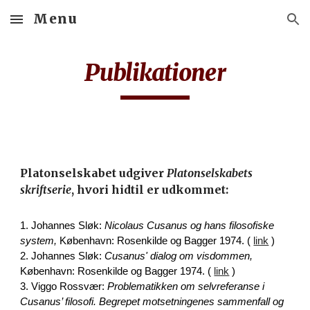
Menu
Skip to main content
Skip to navigation
Publikationer
Platonselskabet udgiver
Platonselskabets
skriftserie
, hvori hidtil er udkommet:
1. Johannes Sløk:
Nicolaus Cusanus og hans filosofiske
system,
København: Rosenkilde og Bagger 1974. (
link
)
2. Johannes Sløk:
Cusanus' dialog om visdommen,
København: Rosenkilde og Bagger 1974. (
link
)
3. Viggo Rossvær:
Problematikken om selvreferanse i
Cusanus’ filosofi. Begrepet motsetningenes sammenfall og