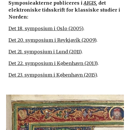
Symposieakterne publiceres i
AIGIS
,
det
elektroniske tidsskrift for klassiske studier i
Norden:
Det 18. symposium i Oslo (2005)
.
Det 20. symposium i Reykjavík (2009)
.
Det 21. symposium i Lund (2011)
.
Det 22. symposium i København (2013)
.
Det 23. symposium i København (2015)
.