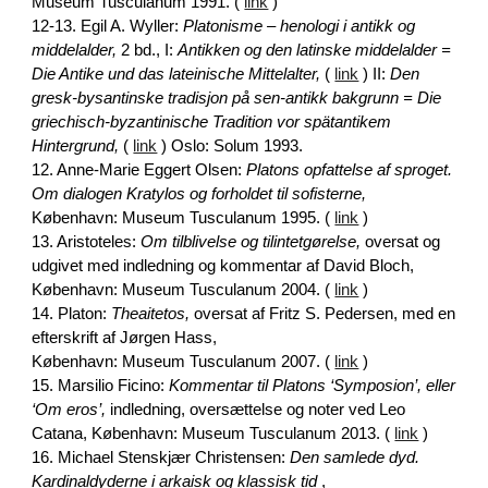
Museum Tusculanum 1991. (
link
)
12-13. Egil A. Wyller:
Platonisme – henologi i antikk og
middelalder,
2 bd., I:
Antikken og den latinske middelalder =
Die Antike und das lateinische Mittelalter,
(
link
) II:
Den
gresk‐bysantinske tradisjon på sen‐antikk bakgrunn = Die
griechisch‐byzantinische Tradition vor spätantikem
Hintergrund,
(
link
) Oslo: Solum 1993.
12. Anne-Marie Eggert Olsen:
Platons opfattelse af sproget.
Om dialogen Kratylos og forholdet til sofisterne,
København: Museum Tusculanum 1995. (
link
)
13. Aristoteles:
Om tilblivelse og tilintetgørelse,
oversat og
udgivet med indledning og kommentar af David Bloch,
København: Museum Tusculanum 2004. (
link
)
14. Platon:
Theaitetos,
oversat af Fritz S. Pedersen, med en
efterskrift af Jørgen Hass,
København: Museum Tusculanum 2007. (
link
)
15. Marsilio Ficino:
Kommentar til Platons ‘Symposion’, eller
‘Om eros’,
indledning, oversættelse og noter ved Leo
Catana, København: Museum Tusculanum 2013. (
link
)
16. Michael Stenskjær Christensen:
Den samlede dyd.
Kardinaldyderne i arkaisk og klassisk tid
,