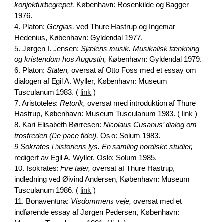
konjekturbegrepet,
København: Rosenkilde og Bagger
1976.
4. Platon:
Gorgias,
ved Thure Hastrup og Ingemar
Hedenius, København: Gyldendal 1977.
5. Jørgen I. Jensen:
Sjælens musik. Musikalisk tænkning
og kristendom hos Augustin,
København: Gyldendal 1979.
6. Platon:
Staten,
oversat af Otto Foss med et essay om
dialogen af Egil A. Wyller, København: Museum
Tusculanum 1983. (
link
)
7. Aristoteles:
Retorik,
oversat med introduktion af Thure
Hastrup, København: Museum Tusculanum 1983. (
link
)
8. Kari Elisabeth Børresen:
Nicolaus Cusanus’ dialog om
trosfreden (De pace fidei),
O
slo: Solum 1983.
9 Sokrates i historiens lys. En samling nordiske studier,
redigert av Egil A. Wyller, Oslo: Solum 1985.
10. Isokrates:
Fire taler,
oversat af Thure Hastrup,
indledning ved Øivind Andersen, København: Museum
Tusculanum 1986. (
link
)
11. Bonaventura:
Visdommens veje,
oversat med et
indførende essay af Jørgen Pedersen, København: